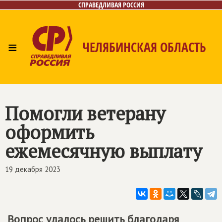
СПРАВЕДЛИВАЯ РОССИЯ
≡
ЧЕЛЯБИНСКАЯ ОБЛАСТЬ
Главная
Новости
Лица
Фото/Видео
Газета
Контакты
Помогли ветерану
оформить
ежемесячную выплату
19 декабря 2023
Вопрос удалось решить благодаря