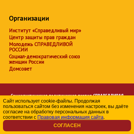
Организации
Институт «Справедливый мир»
Центр защиты прав граждан
Молодежь СПРАВЕДЛИВОЙ
РОССИИ
Социал-демократический союз
женщин России
Домсовет
Социалистическая политическая партия
СПРАВЕДЛИВАЯ
Сайт использует cookie-файлы. Продолжая
РОССИЯ
пользоваться сайтом без изменения настроек, вы даёте
Региональное отделение партии в Челябинской области
согласие на обработку персональных данных в
© 2006-2026
соответствии с
Правовая информация сайта
.
Политика в отношении обработки персональных данных
СОГЛАСЕН