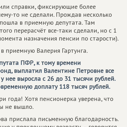
или справки, фиксирующие более
чему-то не сделали. Прождав несколько
 пошла в приемную депутата. Там
ого перерасчёт все-таки сделали, но с 1
(момента назначения пенсии по старости).
 в приемную Валерия Гартунга.
епутата ПФР, к тому времени
онд, выплатил Валентине Петровне все
у нее выросла с 26 до 31 тысячи рублей.
временную доплату 118 тысяч рублей.
ри года! Хотя пенсионерка уверена, что
бы не вышло.
ва прислала письменную благодарность.
ние у преклонному возрасту, – говорится