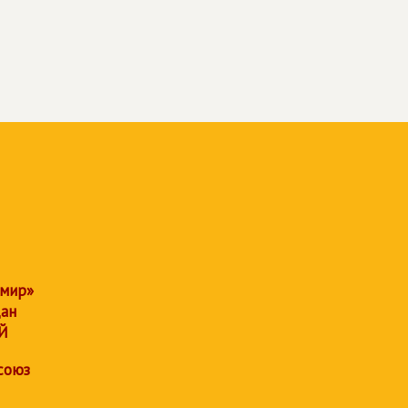
 мир»
дан
Й
союз