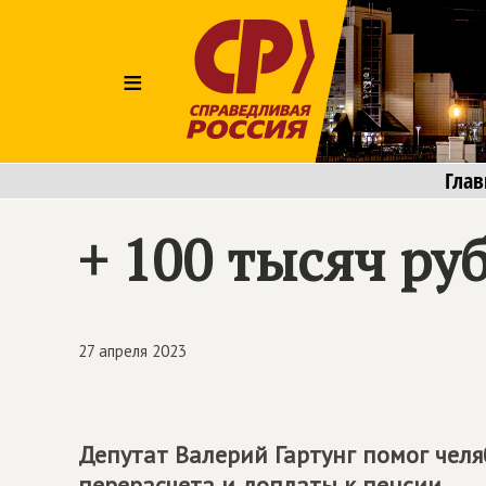
≡
Глав
+ 100 тысяч ру
27 апреля 2023
Депутат Валерий Гартунг помог чел
перерасчета и доплаты к пенсии.