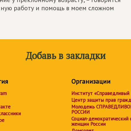
анную работу и помощь в моем сложном
Добавь в закладки
тия
Организации
ram
Институт «Справедливый
Центр защиты прав граж
акте
Молодежь СПРАВЕДЛИВО
РОССИИ
лассники
Социал-демократический 
be
женщин России
Домсовет