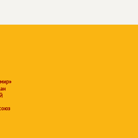
 мир»
дан
Й
союз