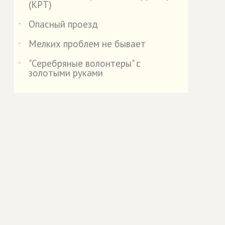
(КРТ)
Опасный проезд
˙
Мелких проблем не бывает
˙
"Серебряные волонтеры" с
˙
золотыми руками