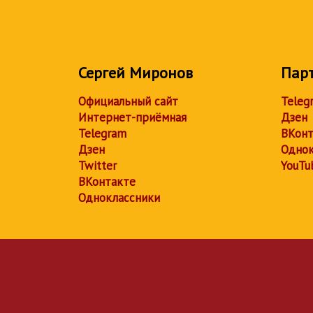
Сергей Миронов
Пар
Официальный сайт
Teleg
Интернет-приёмная
Дзен
Telegram
ВКонт
Дзен
Однок
Twitter
YouTu
ВКонтакте
Одноклассники