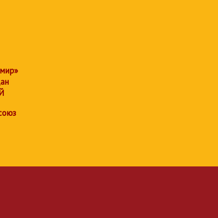
 мир»
дан
Й
союз