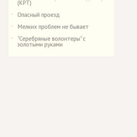
(КРТ)
Опасный проезд
˙
Мелких проблем не бывает
˙
"Серебряные волонтеры" с
˙
золотыми руками