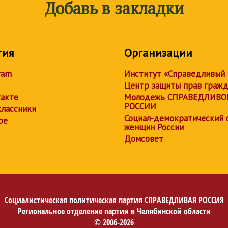
Добавь в закладки
тия
Организации
ram
Институт «Справедливый
Центр защиты прав граж
акте
Молодежь СПРАВЕДЛИВО
РОССИИ
лассники
Социал-демократический 
be
женщин России
Домсовет
Социалистическая политическая партия
СПРАВЕДЛИВАЯ РОССИЯ
Региональное отделение партии в Челябинской области
© 2006-2026