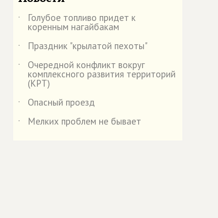
Голубое топливо придет к
˙
коренным нагайбакам
Праздник "крылатой пехоты"
˙
Очередной конфликт вокруг
˙
комплексного развития территорий
(КРТ)
Опасный проезд
˙
Мелких проблем не бывает
˙