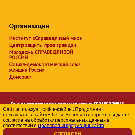
Организации
Институт «Справедливый мир»
Центр защиты прав граждан
Молодежь СПРАВЕДЛИВОЙ
РОССИИ
Социал-демократический союз
женщин России
Домсовет
Социалистическая политическая партия
СПРАВЕДЛИВАЯ
Сайт использует cookie-файлы. Продолжая
РОССИЯ
пользоваться сайтом без изменения настроек, вы даёте
Региональное отделение партии в Челябинской области
согласие на обработку персональных данных в
© 2006-2026
соответствии с
Правовая информация сайта
.
Политика в отношении обработки персональных данных
СОГЛАСЕН