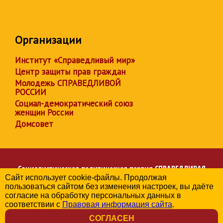
Организации
Институт «Справедливый мир»
Центр защиты прав граждан
Молодежь СПРАВЕДЛИВОЙ
РОССИИ
Социал-демократический союз
женщин России
Домсовет
Социалистическая политическая партия
СПРАВЕДЛИВАЯ
Сайт использует cookie-файлы. Продолжая
РОССИЯ
пользоваться сайтом без изменения настроек, вы даёте
Региональное отделение партии в Челябинской области
согласие на обработку персональных данных в
© 2006-2026
соответствии с
Правовая информация сайта
.
Политика в отношении обработки персональных данных
СОГЛАСЕН