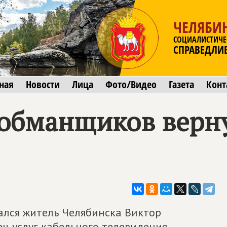
ЧЕЛЯБИ
СОЦИАЛИСТИЧЕ
СПРАВЕДЛИ
ная
Новости
Лица
Фото/Видео
Газета
Конт
еобманщиков верн
лся житель Челябинска Виктор
ц услуг кабельного телевидения