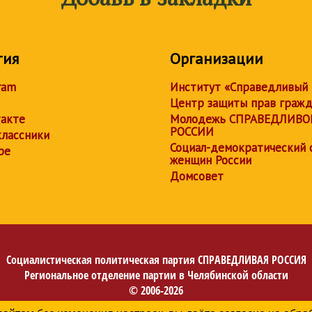
тия
Организации
ram
Институт «Справедливый
Центр защиты прав граж
акте
Молодежь СПРАВЕДЛИВО
РОССИИ
лассники
Социал-демократический 
be
женщин России
Домсовет
Социалистическая политическая партия
СПРАВЕДЛИВАЯ РОССИЯ
Региональное отделение партии в Челябинской области
© 2006-2026
Политика в отношении обработки персональных данных