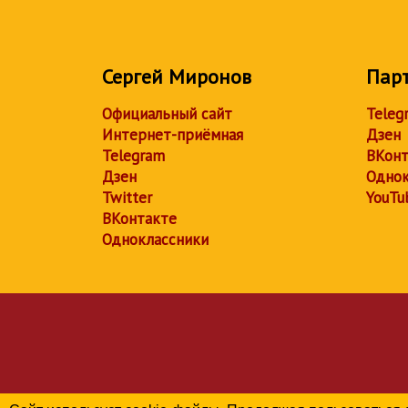
Сергей Миронов
Пар
Официальный сайт
Teleg
Интернет-приёмная
Дзен
Telegram
ВКонт
Дзен
Однок
Twitter
YouTu
ВКонтакте
Одноклассники