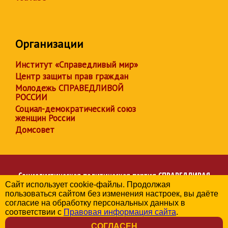
Организации
Институт «Справедливый мир»
Центр защиты прав граждан
Молодежь СПРАВЕДЛИВОЙ
РОССИИ
Социал-демократический союз
женщин России
Домсовет
Социалистическая политическая партия
СПРАВЕДЛИВАЯ
Сайт использует cookie-файлы. Продолжая
РОССИЯ
пользоваться сайтом без изменения настроек, вы даёте
Региональное отделение партии в Челябинской области
согласие на обработку персональных данных в
© 2006-2026
соответствии с
Правовая информация сайта
.
Политика в отношении обработки персональных данных
СОГЛАСЕН