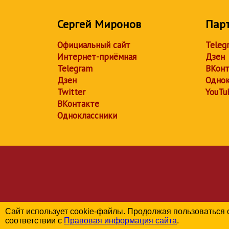
Сергей Миронов
Пар
Официальный сайт
Teleg
Интернет-приёмная
Дзен
Telegram
ВКонт
Дзен
Однок
Twitter
YouTu
ВКонтакте
Одноклассники
Сайт использует cookie-файлы. Продолжая пользоваться 
соответствии с
Правовая информация сайта
.