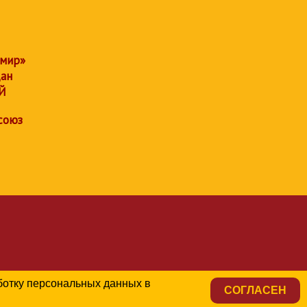
 мир»
дан
Й
союз
аботку персональных данных в
СОГЛАСЕН