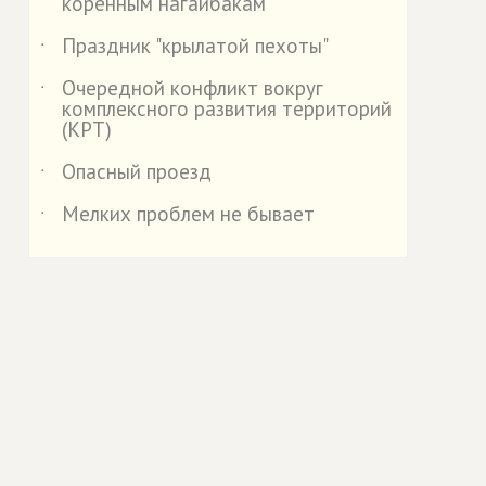
коренным нагайбакам
Праздник "крылатой пехоты"
˙
Очередной конфликт вокруг
˙
комплексного развития территорий
(КРТ)
Опасный проезд
˙
Мелких проблем не бывает
˙