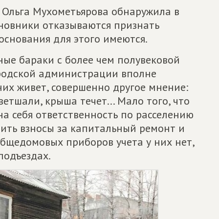
 Ольга Мухометьярова обнаружила в
иновники отказываются признать
основания для этого имеются.
ные бараки с более чем полувековой
родской администрации вполне
 них живет, совершенно другое мнение:
тшали, крыша течет... Мало того, что
а себя ответственность по расселению
тить взносы за капитальный ремонт и
общедомовых приборов учета у них нет,
подъездах.