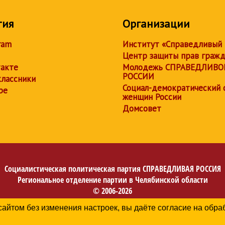
тия
Организации
ram
Институт «Справедливый
Центр защиты прав граж
акте
Молодежь СПРАВЕДЛИВО
РОССИИ
лассники
Социал-демократический 
be
женщин России
Домсовет
Социалистическая политическая партия
СПРАВЕДЛИВАЯ РОССИЯ
Региональное отделение партии в Челябинской области
© 2006-2026
Политика в отношении обработки персональных данных
сайтом без изменения настроек, вы даёте согласие на обр