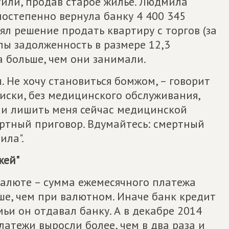
тили, продав старое жилье. Людмила
постепенно вернула банку 4 400 345
нял решение продать квартиру с торгов (за
лы задолженность в размере 12,3
а больше, чем они занимали.
ы. Не хочу становиться бомжом, – говорит
иски, без медицинского обслуживания,
а, и лишить меня сейчас медицинской
ртный приговор. Вдумайтесь: смертный
ила".
жей"
 валюте – сумма ежемесячного платежа
ше, чем при валютном. Иначе банк кредит
мьи он отдавал банку. А в декабре 2014
латежи выросли более, чем в два раза и