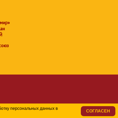
 мир»
дан
Й
союз
аботку персональных данных в
СОГЛАСЕН