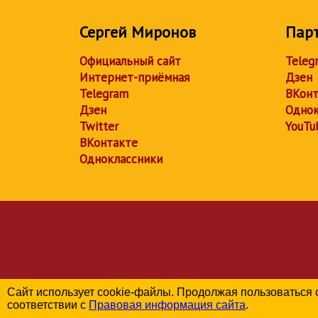
Сергей Миронов
Пар
Официальный сайт
Teleg
Интернет-приёмная
Дзен
Telegram
ВКонт
Дзен
Однок
Twitter
YouTu
ВКонтакте
Одноклассники
Сайт использует cookie-файлы. Продолжая пользоваться 
соответствии с
Правовая информация сайта
.