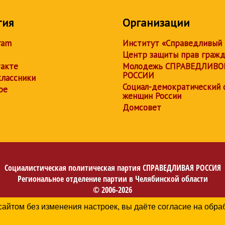
тия
Организации
ram
Институт «Справедливый
Центр защиты прав граж
акте
Молодежь СПРАВЕДЛИВО
РОССИИ
лассники
Социал-демократический 
be
женщин России
Домсовет
Социалистическая политическая партия
СПРАВЕДЛИВАЯ РОССИЯ
Региональное отделение партии в Челябинской области
© 2006-2026
Политика в отношении обработки персональных данных
сайтом без изменения настроек, вы даёте согласие на обр