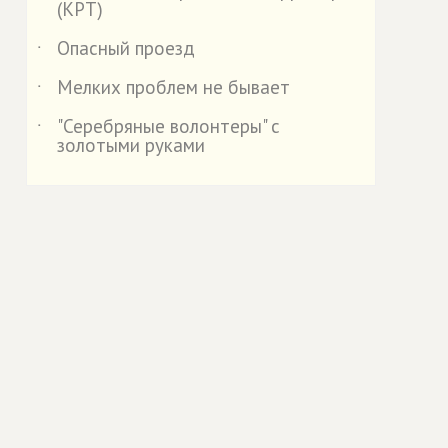
(КРТ)
Опасный проезд
˙
Мелких проблем не бывает
˙
"Серебряные волонтеры" с
˙
золотыми руками