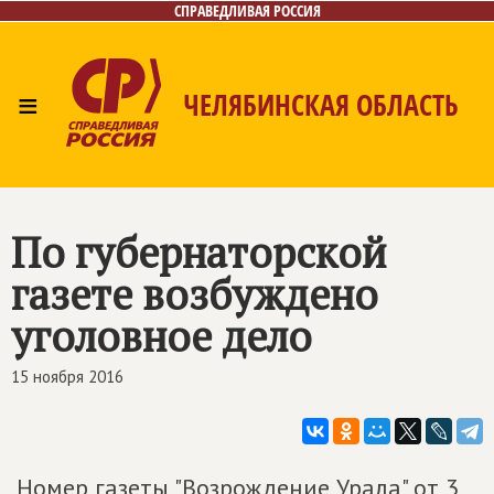
СПРАВЕДЛИВАЯ РОССИЯ
≡
ЧЕЛЯБИНСКАЯ ОБЛАСТЬ
Главная
Новости
Лица
Фото/Видео
Газета
Контакты
По губернаторской
газете возбуждено
уголовное дело
15 ноября 2016
Номер газеты "Возрождение Урала" от 3