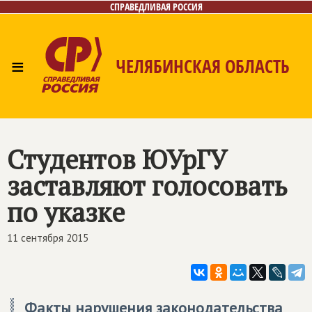
СПРАВЕДЛИВАЯ РОССИЯ
≡
ЧЕЛЯБИНСКАЯ ОБЛАСТЬ
Главная
Новости
Лица
Фото/Видео
Газета
Контакты
Студентов ЮУрГУ
заставляют голосовать
по указке
11 сентября 2015
Факты нарушения законодательства