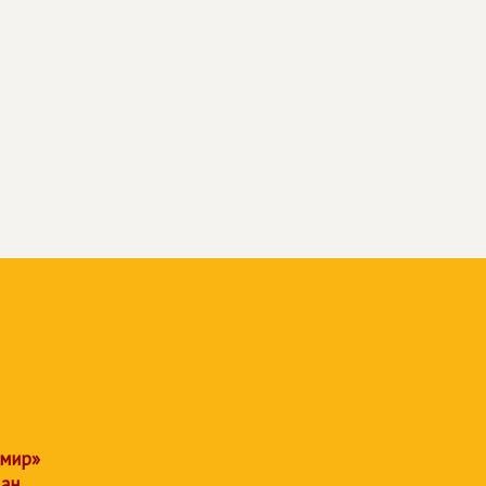
 мир»
дан