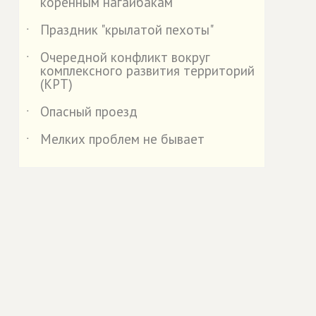
коренным нагайбакам
Праздник "крылатой пехоты"
˙
Очередной конфликт вокруг
˙
комплексного развития территорий
(КРТ)
Опасный проезд
˙
Мелких проблем не бывает
˙