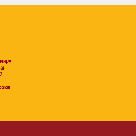
 мир»
дан
Й
союз