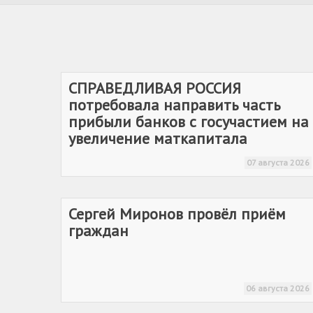
иждивении умершего кормильца".
Тогда Валентина Вончева пришла на
прием к депутату Госдумы от Партии
СРЗП Яне Лантратовой.
СПРАВЕДЛИВАЯ РОССИЯ
потребовала направить часть
прибыли банков с госучастием на
увеличение маткапитала
07 августа 2026
Сергей Миронов провёл приём
граждан
06 августа 2026