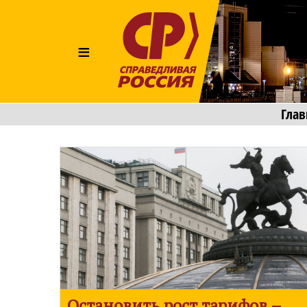
≡
Глав
Остановить рост тарифов –