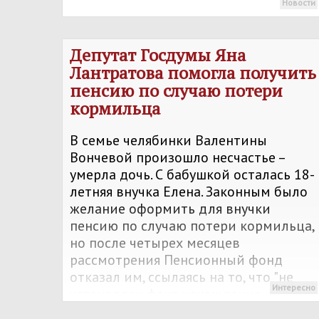
Новости
Депутат Госдумы Яна
Лантратова помогла получить
пенсию по случаю потери
кормильца
В семье челябинки Валентины
Вончевой произошло несчастье –
умерла дочь. С бабушкой осталась 18-
летняя внучка Елена. Законным было
желание оформить для внучки
пенсию по случаю потери кормильца,
но после четырех месяцев
рассмотрения Пенсионный фонд
отказал им, ссылаясь на то, что "не
Интересно
установлен факт нахождения
нетрудоспособного члена семьи на