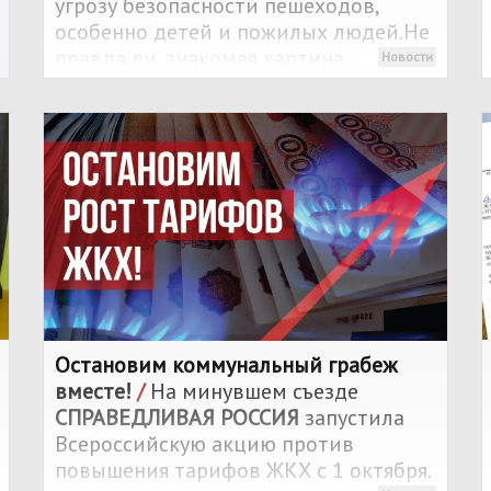
угрозу безопасности пешеходов,
особенно детей и пожилых людей.Не
правда ли, знакомая картина...
Новости
Остановим коммунальный грабеж
вместе!
/
На минувшем съезде
СПРАВЕДЛИВАЯ РОССИЯ
запустила
Всероссийскую акцию против
повышения тарифов ЖКХ с 1 октября.