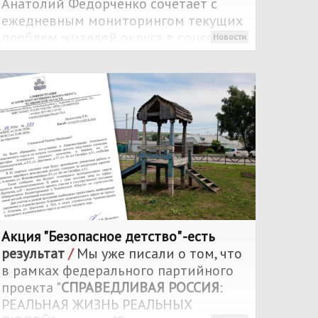
Анатолий Федорченко сочетает с
ежедневным мониторингом текущих
проблем жителей округа в соцсетях.
Новости
Акция "Безопасное детство" -есть
результат
/
Мы уже писали о том, что
в рамках федерального партийного
проекта "
СПРАВЕДЛИВАЯ РОССИЯ
:
РЕАЛЬНАЯ ЖИЗНЬ РЕАЛЬНЫХ