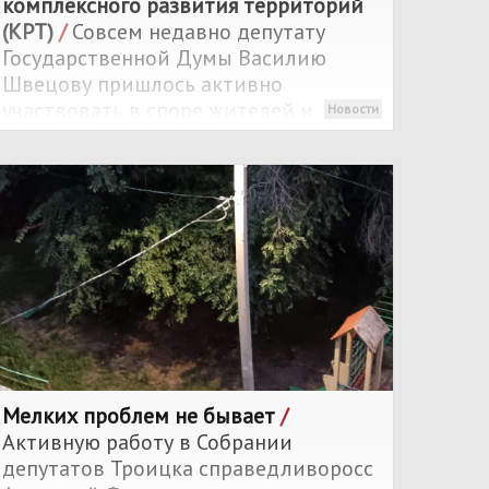
комплексного развития территорий
(КРТ)
/
Совсем недавно депутату
Государственной Думы Василию
Швецову пришлось активно
участвовать в споре жителей и
Новости
застройщиков в Ленинском районе,
теперь противостояние развернулось
на Северо-Западе Челябинска, в
районе лыжной базы.
Мелких проблем не бывает
/
Активную работу в Собрании
депутатов Троицка справедливоросс