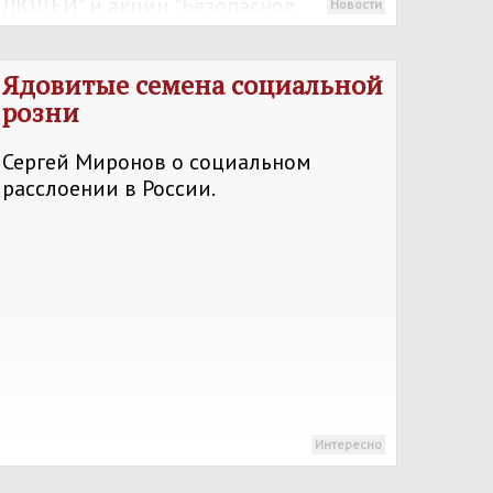
ЛЮДЕЙ" и акции "Безопасное
Новости
детство" в селе Агаповка
активистами местного отделения
Ядовитые семена социальной
был проведён рейд.
розни
Сергей Миронов о социальном
расслоении в России.
Интересно