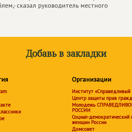
блем,- сказал руководитель местного
Добавь в закладки
тия
Организации
ram
Институт «Справедливый
Центр защиты прав граж
акте
Молодежь СПРАВЕДЛИВО
РОССИИ
лассники
Социал-демократический 
be
женщин России
Домсовет