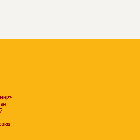
 мир»
дан
Й
союз