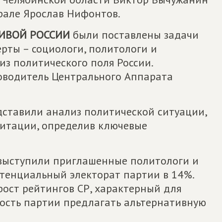
рале Ярослав Нифонтов.
ИВОЙ РОССИИ
были поставлены задачи
рты – социологи, политологи и
з политического поля России.
оводитель Центрального Аппарата
дставили анализ политической ситуации,
гитации, определив ключевые
 выступили приглашенные политологи и
отенциальный электорат партии в 14%.
ост рейтингов СР, характерный для
ность партии предлагать альтернативную