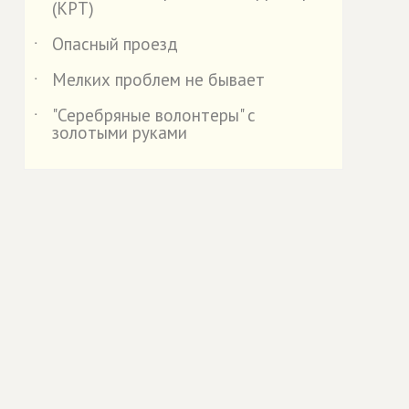
(КРТ)
Опасный проезд
˙
Мелких проблем не бывает
˙
"Серебряные волонтеры" с
˙
золотыми руками