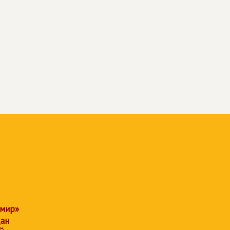
 мир»
дан