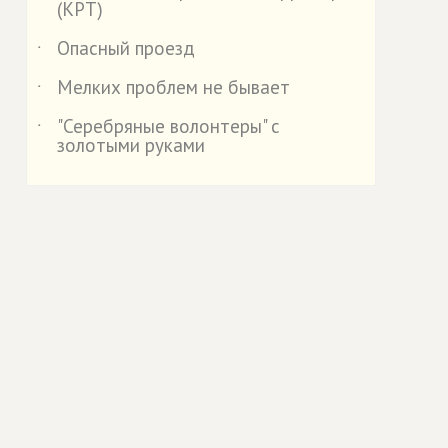
(КРТ)
Опасный проезд
˙
Мелких проблем не бывает
˙
"Серебряные волонтеры" с
˙
золотыми руками