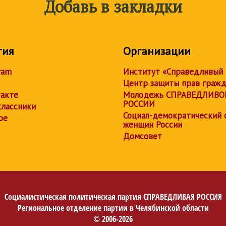
Добавь в закладки
тия
Организации
ram
Институт «Справедливый
Центр защиты прав граж
акте
Молодежь СПРАВЕДЛИВО
РОССИИ
лассники
Социал-демократический 
be
женщин России
Домсовет
Социалистическая политическая партия
СПРАВЕДЛИВАЯ РОССИЯ
Региональное отделение партии в Челябинской области
© 2006-2026