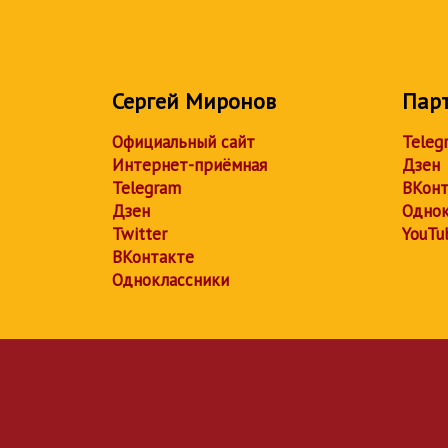
Сергей Миронов
Пар
Официальный сайт
Teleg
Интернет-приёмная
Дзен
Telegram
ВКонт
Дзен
Однок
Twitter
YouTu
ВКонтакте
Одноклассники