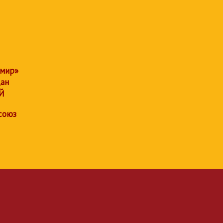
 мир»
дан
Й
союз