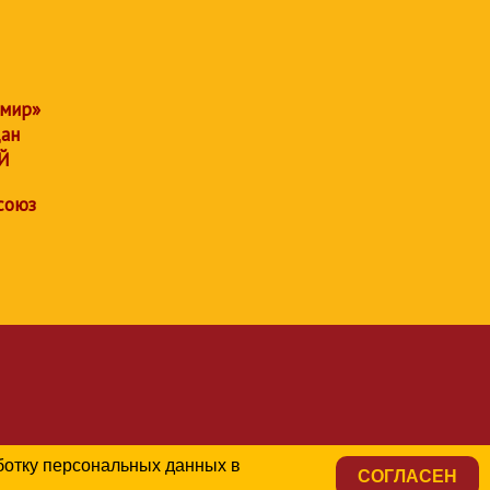
 мир»
дан
Й
союз
аботку персональных данных в
СОГЛАСЕН