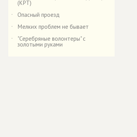
(КРТ)
Опасный проезд
˙
Мелких проблем не бывает
˙
"Серебряные волонтеры" с
˙
золотыми руками