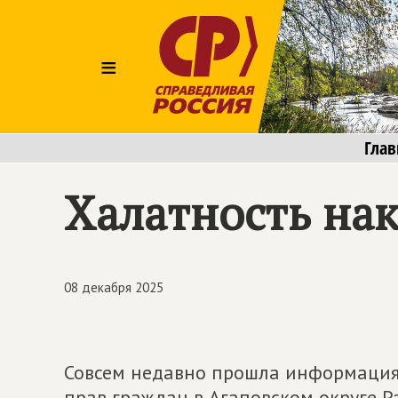
≡
Глав
Халатность на
08 декабря 2025
Совсем недавно прошла информация 
прав граждан в Агаповском округе Р