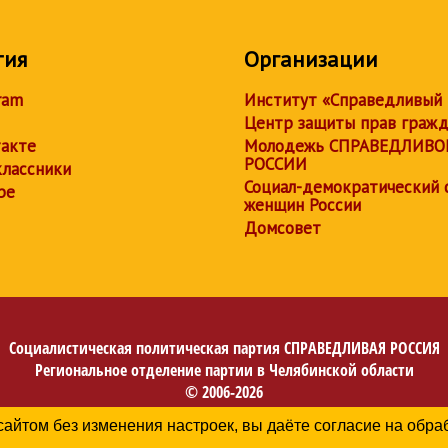
тия
Организации
ram
Институт «Справедливый
Центр защиты прав граж
акте
Молодежь СПРАВЕДЛИВО
РОССИИ
лассники
Социал-демократический 
be
женщин России
Домсовет
Социалистическая политическая партия
СПРАВЕДЛИВАЯ РОССИЯ
Региональное отделение партии в Челябинской области
© 2006-2026
Политика в отношении обработки персональных данных
сайтом без изменения настроек, вы даёте согласие на обр