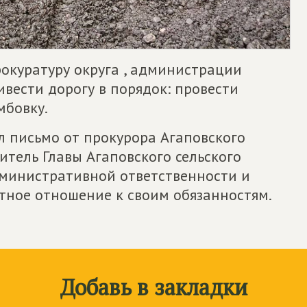
окуратуру округа , администрации
вести дорогу в порядок: провести
мбовку.
л письмо от прокурора Агаповского
титель Главы Агаповского сельского
дминистративной ответственности и
тное отношение к своим обязанностям.
Добавь в закладки