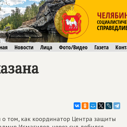
ЧЕЛЯБИ
СОЦИАЛИСТИЧЕ
СПРАВЕДЛИ
ная
Новости
Лица
Фото/Видео
Газета
Конт
казана
о том, как координатор Центра защиты
адмир Исмагилов, через суд добился