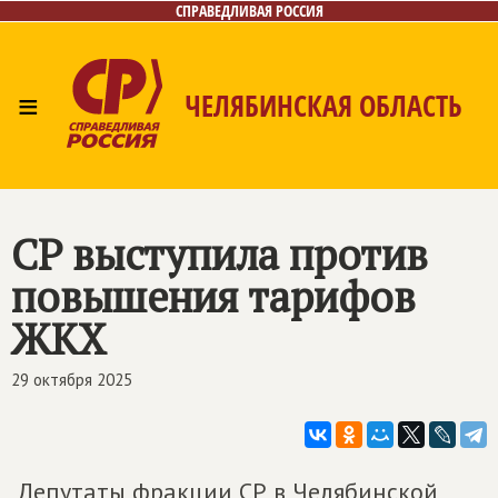
СПРАВЕДЛИВАЯ РОССИЯ
≡
ЧЕЛЯБИНСКАЯ ОБЛАСТЬ
Главная
Новости
Лица
Фото/Видео
Газета
Контакты
СР выступила против
повышения тарифов
ЖКХ
29 октября 2025
Депутаты фракции СР в Челябинской