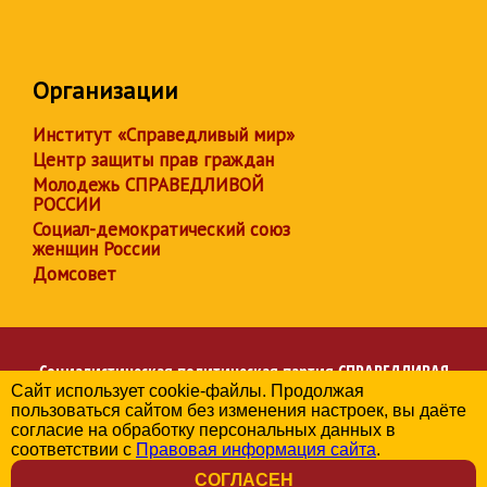
Организации
Институт «Справедливый мир»
Центр защиты прав граждан
Молодежь СПРАВЕДЛИВОЙ
РОССИИ
Социал-демократический союз
женщин России
Домсовет
Социалистическая политическая партия
СПРАВЕДЛИВАЯ
Сайт использует cookie-файлы. Продолжая
РОССИЯ
пользоваться сайтом без изменения настроек, вы даёте
Региональное отделение партии в Челябинской области
согласие на обработку персональных данных в
© 2006-2026
соответствии с
Правовая информация сайта
.
Политика в отношении обработки персональных данных
СОГЛАСЕН