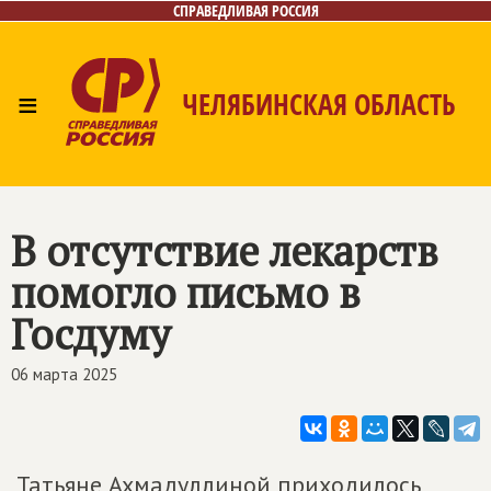
СПРАВЕДЛИВАЯ РОССИЯ
≡
ЧЕЛЯБИНСКАЯ ОБЛАСТЬ
Главная
Новости
Лица
Фото/Видео
Газета
Контакты
В отсутствие лекарств
помогло письмо в
Госдуму
06 марта 2025
Татьяне Ахмадуллиной приходилось