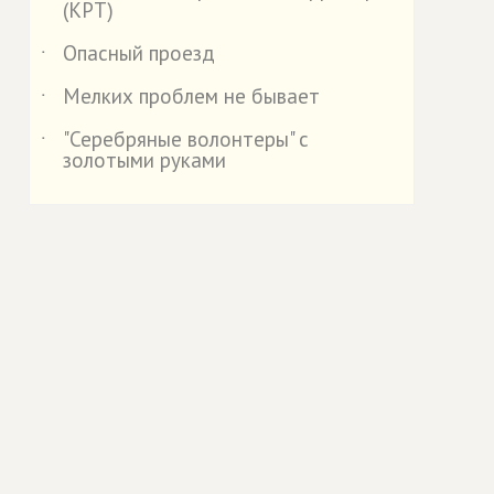
(КРТ)
Опасный проезд
˙
Мелких проблем не бывает
˙
"Серебряные волонтеры" с
˙
золотыми руками