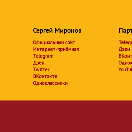
Сергей Миронов
Пар
Официальный сайт
Teleg
Интернет-приёмная
Дзен
Telegram
ВКонт
Дзен
Однок
Twitter
YouTu
ВКонтакте
Одноклассники