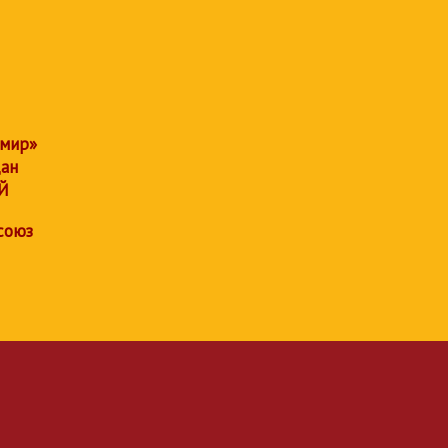
 мир»
дан
Й
союз