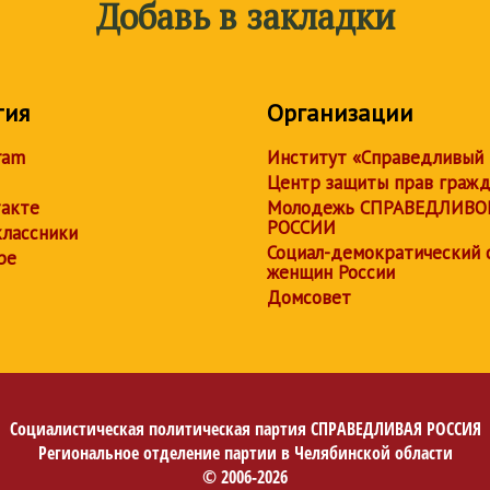
Добавь в закладки
тия
Организации
ram
Институт «Справедливый
Центр защиты прав граж
акте
Молодежь СПРАВЕДЛИВО
РОССИИ
лассники
Социал-демократический 
be
женщин России
Домсовет
Социалистическая политическая партия
СПРАВЕДЛИВАЯ РОССИЯ
Региональное отделение партии в Челябинской области
© 2006-2026