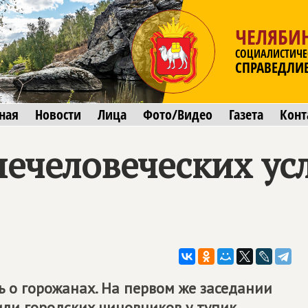
ЧЕЛЯБИ
СОЦИАЛИСТИЧЕ
СПРАВЕДЛИ
ная
Новости
Лица
Фото/Видео
Газета
Конт
нечеловеческих ус
 о горожанах. На первом же заседании
ли городских чиновников у тупик