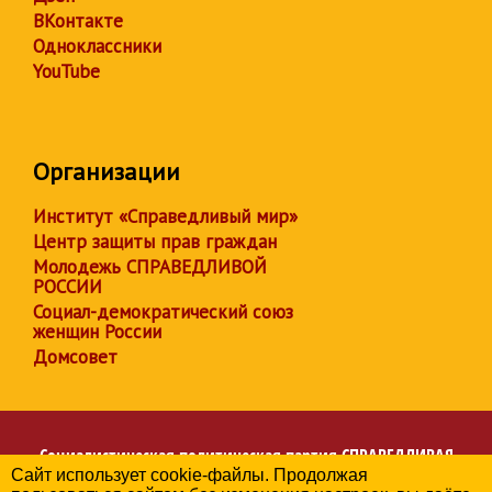
ВКонтакте
Одноклассники
YouTube
Организации
Институт «Справедливый мир»
Центр защиты прав граждан
Молодежь СПРАВЕДЛИВОЙ
РОССИИ
Социал-демократический союз
женщин России
Домсовет
Социалистическая политическая партия
СПРАВЕДЛИВАЯ
Сайт использует cookie-файлы. Продолжая
РОССИЯ