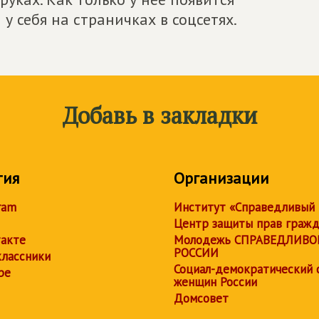
у себя на страничках в соцсетях.
Добавь в закладки
тия
Организации
ram
Институт «Справедливый
Центр защиты прав граж
акте
Молодежь СПРАВЕДЛИВО
РОССИИ
лассники
Социал-демократический 
be
женщин России
Домсовет