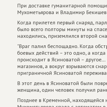
При доставке гуманитарной помощи
Мухометьярова и Владимир Бекишев 
Когда прилетел первый снаряд, парл
было всего полторы минуты на спасен
находились, приземлился второй сна
"Враг палил беспощадно. Когда обст
боевых действий – это одно, а когд
происходит в Ясиноватой – другое..
магазинов, а вокруг взрываются сна
приграничной Ясиноватой переживаю
В этот день в Ясиноватой были пов
женщина, один человек получил ран
Позднее в Кременной, находящейся 
Мухометьярова спала с автоматом в р