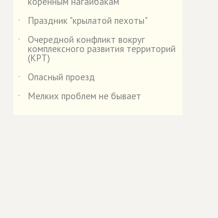
коренным нагайбакам
Праздник "крылатой пехоты"
˙
Очередной конфликт вокруг
˙
комплексного развития территорий
(КРТ)
Опасный проезд
˙
Мелких проблем не бывает
˙