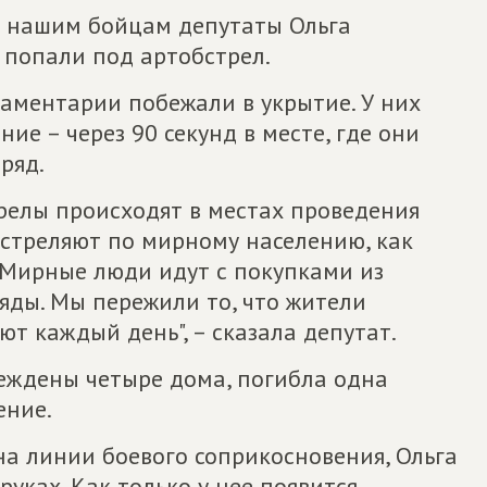
 нашим бойцам депутаты Ольга
попали под артобстрел.
аментарии побежали в укрытие. У них
ие – через 90 секунд в месте, где они
ряд.
релы происходят в местах проведения
а стреляют по мирному населению, как
. Мирные люди идут с покупками из
ряды. Мы пережили то, что жители
т каждый день", – сказала депутат.
реждены четыре дома, погибла одна
ение.
на линии боевого соприкосновения, Ольга
уках. Как только у нее появится