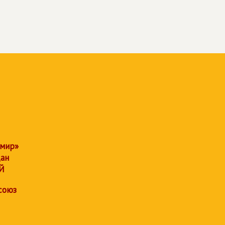
 мир»
дан
Й
союз