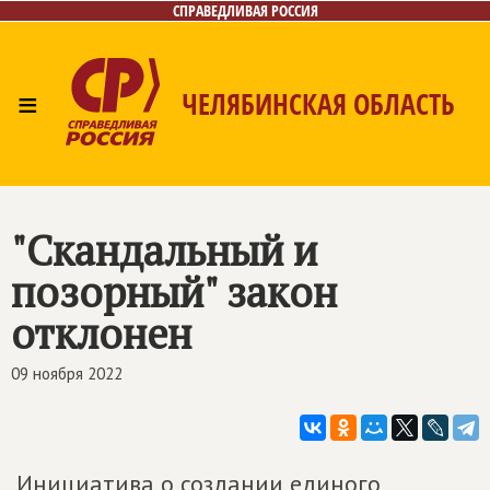
СПРАВЕДЛИВАЯ РОССИЯ
≡
ЧЕЛЯБИНСКАЯ ОБЛАСТЬ
Главная
Новости
Лица
Фото/Видео
Газета
Контакты
"Скандальный и
позорный" закон
отклонен
09 ноября 2022
Инициатива о создании единого