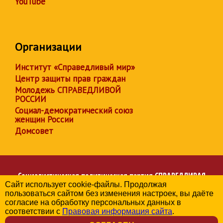
YouTube
Организации
Институт «Справедливый мир»
Центр защиты прав граждан
Молодежь СПРАВЕДЛИВОЙ
РОССИИ
Социал-демократический союз
женщин России
Домсовет
Социалистическая политическая партия
СПРАВЕДЛИВАЯ
Сайт использует cookie-файлы. Продолжая
РОССИЯ
пользоваться сайтом без изменения настроек, вы даёте
Региональное отделение партии в Челябинской области
согласие на обработку персональных данных в
© 2006-2026
соответствии с
Правовая информация сайта
.
Политика в отношении обработки персональных данных