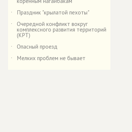
коренным нагайбакам
Праздник "крылатой пехоты"
˙
Очередной конфликт вокруг
˙
комплексного развития территорий
(КРТ)
Опасный проезд
˙
Мелких проблем не бывает
˙