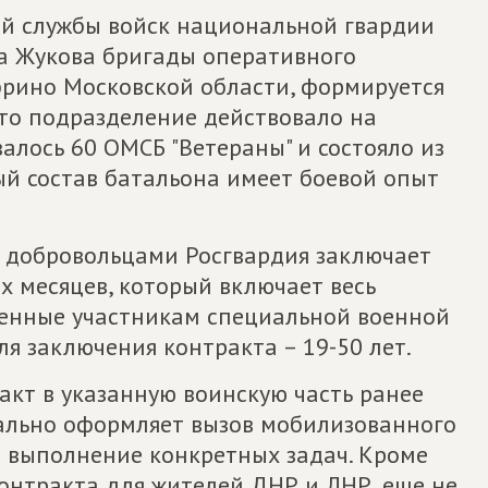
ной службы войск национальной гвардии
на Жукова бригады оперативного
фрино Московской области, формируется
это подразделение действовало на
лось 60 ОМСБ "Ветераны" и состояло из
й состав батальона имеет боевой опыт
 добровольцами Росгвардия заключает
х месяцев, который включает весь
женные участникам специальной военной
я заключения контракта – 19-50 лет.
акт в указанную воинскую часть ранее
ально оформляет вызов мобилизованного
д выполнение конкретных задач. Кроме
контракта для жителей ДНР и ЛНР, еще не