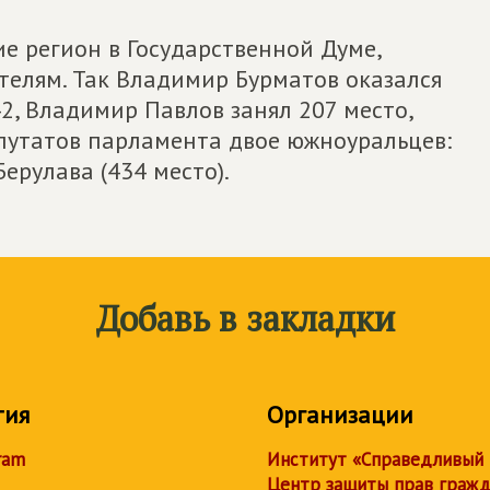
е регион в Государственной Думе,
телям. Так Владимир Бурматов оказался
42, Владимир Павлов занял 207 место,
епутатов парламента двое южноуральцев:
ерулава (434 место).
Добавь в закладки
тия
Организации
ram
Институт «Справедливый
Центр защиты прав граж