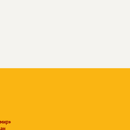
 мир»
дан