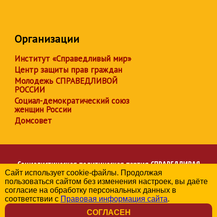
Организации
Институт «Справедливый мир»
Центр защиты прав граждан
Молодежь СПРАВЕДЛИВОЙ
РОССИИ
Социал-демократический союз
женщин России
Домсовет
Социалистическая политическая партия
СПРАВЕДЛИВАЯ
Сайт использует cookie-файлы. Продолжая
РОССИЯ
пользоваться сайтом без изменения настроек, вы даёте
Региональное отделение партии в Челябинской области
согласие на обработку персональных данных в
© 2006-2026
соответствии с
Правовая информация сайта
.
Политика в отношении обработки персональных данных
СОГЛАСЕН