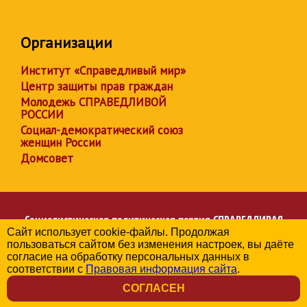
Организации
Институт «Справедливый мир»
Центр защиты прав граждан
Молодежь СПРАВЕДЛИВОЙ
РОССИИ
Социал-демократический союз
женщин России
Домсовет
Социалистическая политическая партия
СПРАВЕДЛИВАЯ
Сайт использует cookie-файлы. Продолжая
РОССИЯ
пользоваться сайтом без изменения настроек, вы даёте
Региональное отделение партии в Челябинской области
согласие на обработку персональных данных в
© 2006-2026
соответствии с
Правовая информация сайта
.
Политика в отношении обработки персональных данных
СОГЛАСЕН