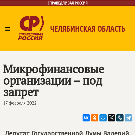
СПРАВЕДЛИВАЯ РОССИЯ
≡
ЧЕЛЯБИНСКАЯ ОБЛАСТЬ
Главная
Новости
Лица
Фото/Видео
Газета
Контакты
Микрофинансовые
организации – под
запрет
17 февраля 2022
Депутат Государственной Думы Валерий