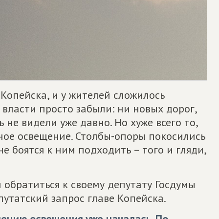
Копейска, и у жителей сложилось
 власти просто забыли: ни новых дорог,
не видели уже давно. Но хуже всего то,
чное освещение. Столбы-опоры покосились
е боятся к ним подходить – того и гляди,
обратиться к своему депутату Госдумы
путатский запрос главе Копейска.
лению освещения уже началась. По