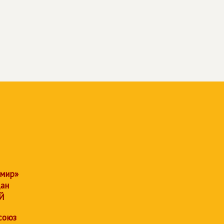
 мир»
дан
Й
союз