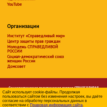
YouTube
Организации
Институт «Справедливый мир»
Центр защиты прав граждан
Молодежь СПРАВЕДЛИВОЙ
РОССИИ
Социал-демократический союз
женщин России
Домсовет
Социалистическая политическая партия
СПРАВЕДЛИВАЯ
Сайт использует cookie-файлы. Продолжая
РОССИЯ
пользоваться сайтом без изменения настроек, вы даёте
Региональное отделение партии в Челябинской области
согласие на обработку персональных данных в
© 2006-2026
соответствии с
Правовая информация сайта
.