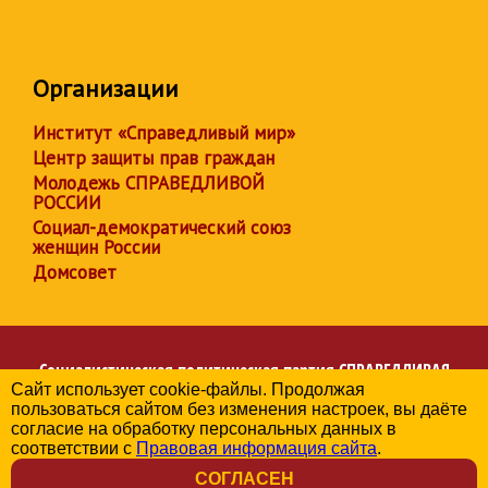
Организации
Институт «Справедливый мир»
Центр защиты прав граждан
Молодежь СПРАВЕДЛИВОЙ
РОССИИ
Социал-демократический союз
женщин России
Домсовет
Социалистическая политическая партия
СПРАВЕДЛИВАЯ
Сайт использует cookie-файлы. Продолжая
РОССИЯ
пользоваться сайтом без изменения настроек, вы даёте
Региональное отделение партии в Челябинской области
согласие на обработку персональных данных в
© 2006-2026
соответствии с
Правовая информация сайта
.
Политика в отношении обработки персональных данных
СОГЛАСЕН