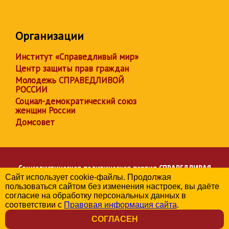
Организации
Институт «Справедливый мир»
Центр защиты прав граждан
Молодежь СПРАВЕДЛИВОЙ
РОССИИ
Социал-демократический союз
женщин России
Домсовет
Социалистическая политическая партия
СПРАВЕДЛИВАЯ
Сайт использует cookie-файлы. Продолжая
РОССИЯ
пользоваться сайтом без изменения настроек, вы даёте
Региональное отделение партии в Челябинской области
согласие на обработку персональных данных в
© 2006-2026
соответствии с
Правовая информация сайта
.
Политика в отношении обработки персональных данных
СОГЛАСЕН