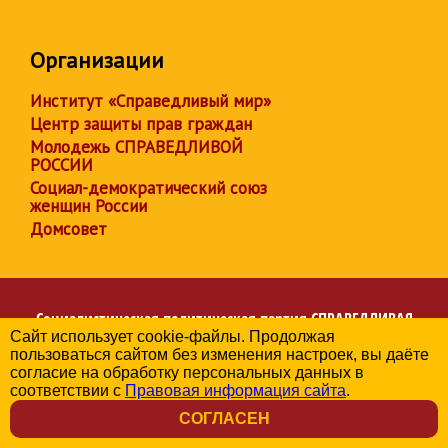
Организации
Институт «Справедливый мир»
Центр защиты прав граждан
Молодежь СПРАВЕДЛИВОЙ
РОССИИ
Социал-демократический союз
женщин России
Домсовет
Социалистическая политическая партия
СПРАВЕДЛИВАЯ
Сайт использует cookie-файлы. Продолжая
РОССИЯ
пользоваться сайтом без изменения настроек, вы даёте
Региональное отделение партии в Челябинской области
согласие на обработку персональных данных в
© 2006-2026
соответствии с
Правовая информация сайта
.
Политика в отношении обработки персональных данных
СОГЛАСЕН