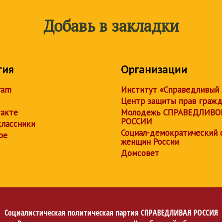
Добавь в закладки
тия
Организации
ram
Институт «Справедливый
Центр защиты прав граж
акте
Молодежь СПРАВЕДЛИВО
РОССИИ
лассники
Социал-демократический 
be
женщин России
Домсовет
Социалистическая политическая партия
СПРАВЕДЛИВАЯ РОССИЯ