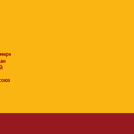
 мир»
дан
Й
союз