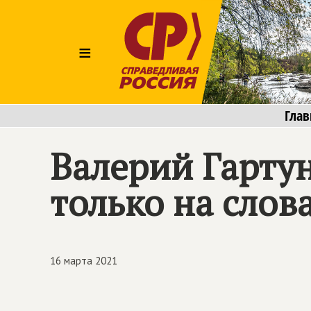
≡
Глав
Валерий Гартун
только на слова
16 марта 2021