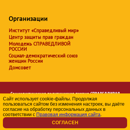
Организации
Институт «Справедливый мир»
Центр защиты прав граждан
Молодежь СПРАВЕДЛИВОЙ
РОССИИ
Социал-демократический союз
женщин России
Домсовет
Социалистическая политическая партия
СПРАВЕДЛИВАЯ
Сайт использует cookie-файлы. Продолжая
РОССИЯ
пользоваться сайтом без изменения настроек, вы даёте
Региональное отделение партии в Челябинской области
согласие на обработку персональных данных в
© 2006-2026
соответствии с
Правовая информация сайта
.
Политика в отношении обработки персональных данных
СОГЛАСЕН