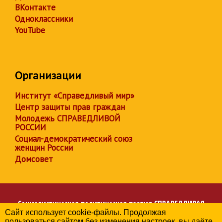
ВКонтакте
Одноклассники
YouTube
Организации
Институт «Справедливый мир»
Центр защиты прав граждан
Молодежь СПРАВЕДЛИВОЙ
РОССИИ
Социал-демократический союз
женщин России
Домсовет
Социалистическая политическая партия
СПРАВЕДЛИВАЯ
Сайт использует cookie-файлы. Продолжая
РОССИЯ
пользоваться сайтом без изменения настроек, вы даёте