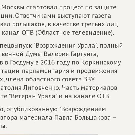
 Москвы стартовал процесс по защите
ации. Ответчиками выступают газета
вел Большаков, в качестве третьих лиц
и канал ОТВ (Областное телевидение).
пецвыпуск "Возрождения Урала", полный
твенной Думы Валерия Гартунга,
 в Госдуму в 2016 году по Коркинскому
дитации парламентария и продвижения
х, члена областного совета ЗВУ
натолия Литовченко. Часть материалов
те "Ветеран Урала" и на канале ОТВ.
ю, опубликованную "Возрождением
 автора материала Павла Большакова –
ты.