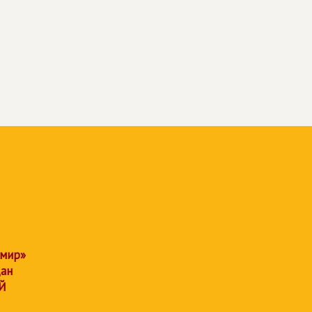
 мир»
дан
Й