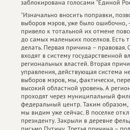
заблокирована голосами "Единой Рос
"Изначально вносить поправки, поз
выборов мэров, уже было ошибочно, 
привело к тотальной их отмене повс
до самых маленьких поселков. Есть 
делать. Первая причина – правовая.
входят в систему государственной 
региональных властей. Вторая причи
управления, действующая система н
выборов мэров, мы, фактически, пе
высокий областной уровень. А регио
проходят через муниципальный филь
федеральный центр. Таким образом, 
мы видим уже сейчас. В поселке отк
президенту. Закрыли в деревне фел
письмо Путину. Третья причина – по