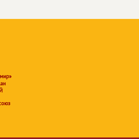
 мир»
дан
Й
союз