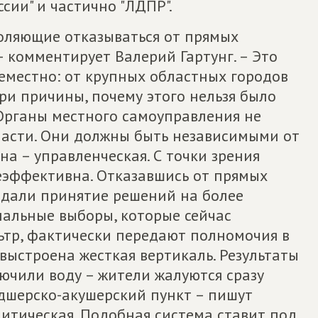
сии" и частично "ЛДПР".
воляющие отказываться от прямых
– комментирует Валерий Гартунг. – Это
еместно: от крупных областных городов
три причины, почему этого нельзя было
 Органы местного самоуправления не
власти. Они должны быть независимыми от
на – управленческая. С точки зрения
еэффективна. Отказавшись от прямых
редали принятие решений на более
нальные выборы, которые сейчас
тр, фактически передают полномочия в
выстроена жесткая вертикаль. Результаты
лючили воду – жители жалуются сразу
ьдшерско-акушерский пункт – пишут
литическая. Подобная система ставит под