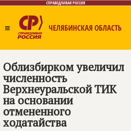
СПРАВЕДЛИВАЯ РОССИЯ
≡
ЧЕЛЯБИНСКАЯ ОБЛАСТЬ
Главная
Новости
Лица
Фото/Видео
Газета
Контакты
Облизбирком увеличил
численность
Верхнеуральской ТИК
на основании
отмененного
ходатайства