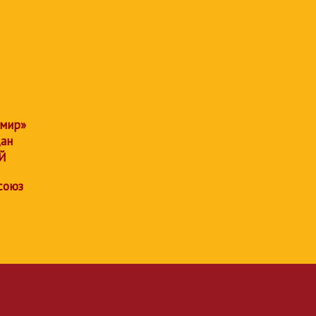
 мир»
дан
Й
союз