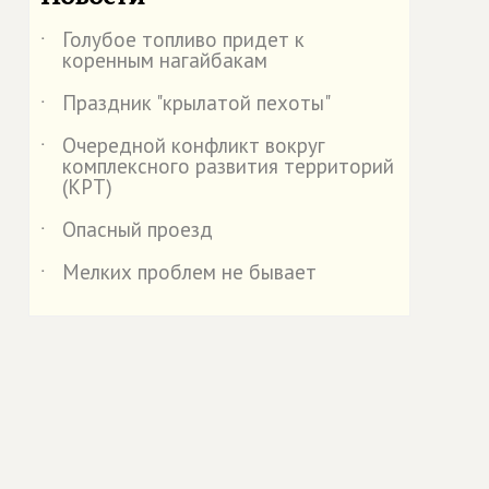
Голубое топливо придет к
˙
коренным нагайбакам
Праздник "крылатой пехоты"
˙
Очередной конфликт вокруг
˙
комплексного развития территорий
(КРТ)
Опасный проезд
˙
Мелких проблем не бывает
˙