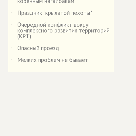
коренным нагайбакам
Праздник "крылатой пехоты"
˙
Очередной конфликт вокруг
˙
комплексного развития территорий
(КРТ)
Опасный проезд
˙
Мелких проблем не бывает
˙