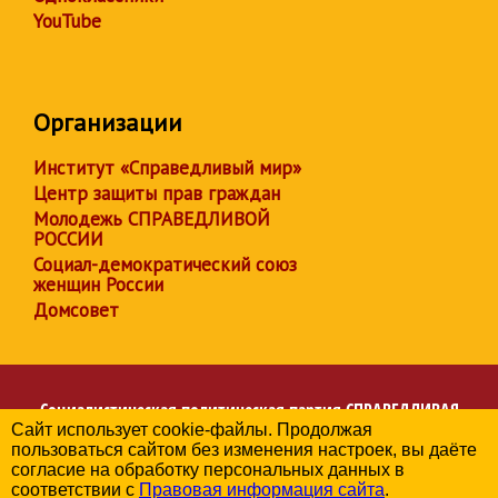
YouTube
Организации
Институт «Справедливый мир»
Центр защиты прав граждан
Молодежь СПРАВЕДЛИВОЙ
РОССИИ
Социал-демократический союз
женщин России
Домсовет
Социалистическая политическая партия
СПРАВЕДЛИВАЯ
Сайт использует cookie-файлы. Продолжая
РОССИЯ
пользоваться сайтом без изменения настроек, вы даёте
Региональное отделение партии в Челябинской области
согласие на обработку персональных данных в
© 2006-2026
соответствии с
Правовая информация сайта
.