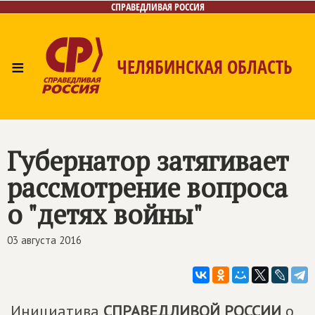
СПРАВЕДЛИВАЯ РОССИЯ
≡
ЧЕЛЯБИНСКАЯ ОБЛАСТЬ
Главная
Новости
Лица
Фото/Видео
Газета
Контакты
Губернатор затягивает
рассмотрение вопроса
о "детях войны"
03 августа 2016
Инициатива
СПРАВЕДЛИВОЙ РОССИИ
о