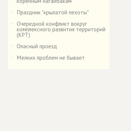
коренным нагайбакам
Праздник "крылатой пехоты"
˙
Очередной конфликт вокруг
˙
комплексного развития территорий
(КРТ)
Опасный проезд
˙
Мелких проблем не бывает
˙