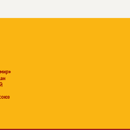
 мир»
дан
Й
союз