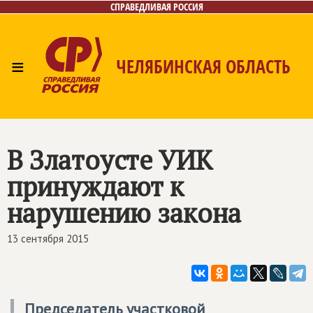
СПРАВЕДЛИВАЯ РОССИЯ
≡
ЧЕЛЯБИНСКАЯ ОБЛАСТЬ
Главная
Новости
Лица
Фото/Видео
Газета
Контакты
В Златоусте УИК
принуждают к
нарушению закона
13 сентября 2015
Председатель участковой