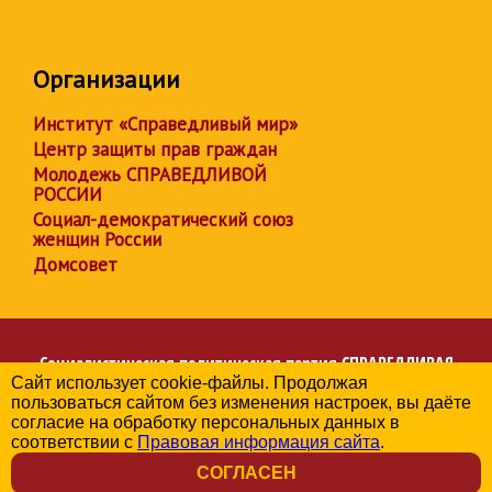
Организации
Институт «Справедливый мир»
Центр защиты прав граждан
Молодежь СПРАВЕДЛИВОЙ
РОССИИ
Социал-демократический союз
женщин России
Домсовет
Социалистическая политическая партия
СПРАВЕДЛИВАЯ
Сайт использует cookie-файлы. Продолжая
РОССИЯ
пользоваться сайтом без изменения настроек, вы даёте
Региональное отделение партии в Челябинской области
согласие на обработку персональных данных в
© 2006-2026
соответствии с
Правовая информация сайта
.
Политика в отношении обработки персональных данных
СОГЛАСЕН